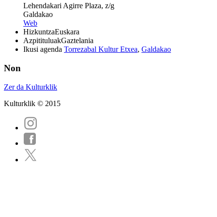
Lehendakari Agirre Plaza, z/g
Galdakao
Web
Hizkuntza
Euskara
Azpitituluak
Gaztelania
Ikusi agenda
Torrezabal Kultur Etxea
,
Galdakao
Non
Zer da Kulturklik
Kulturklik © 2015