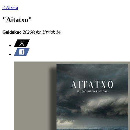
< Atzera
"Aitatxo"
Galdakao
2026(e)ko Urriak 14