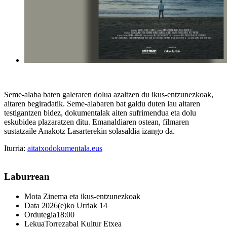
Seme-alaba baten galeraren dolua azaltzen du ikus-entzunezkoak,
aitaren begiradatik. Seme-alabaren bat galdu duten lau aitaren
testigantzen bidez, dokumentalak aiten sufrimendua eta dolu
eskubidea plazaratzen ditu. Emanaldiaren ostean, filmaren
sustatzaile Anakotz Lasarterekin solasaldia izango da.
Iturria:
aitatxodokumentala.eus
Laburrean
Mota
Zinema eta ikus-entzunezkoak
Data
2026(e)ko Urriak 14
Ordutegia
18:00
Lekua
Torrezabal Kultur Etxea