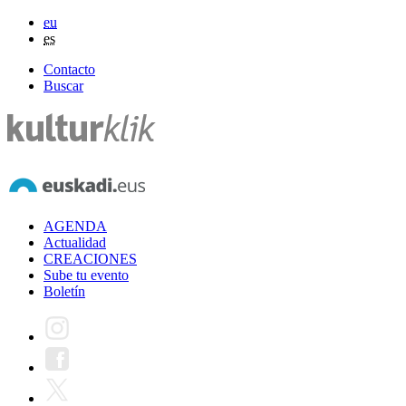
eu
es
Contacto
Buscar
AGENDA
Actualidad
CREACIONES
Sube tu evento
Boletín