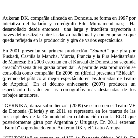
Aukeran DK, compañía afincada en Donostia, se forma en 1997 por
iniciativa del bailarín y coreógrafo Edu Muruamendiaraz; Ha
desarrollado desde entonces una larga y fructífera trayectoria a
través del mestizaje entre la danza tradicional y contemporánea que
queda reflejada en la producción y gira de varios espectáculos.
En 2001 presentan su primera producción
“Sutargi”
que gira por
Euskadi, Castilla la Mancha, Murcia, Francia y la Fira Meditarrània
de Manresa; En 2003 estrenan en el Kursaal de Donostia su segunda
creación”Izena duen guztia omen da”. A partir de esta producción se
consolida como compañía; En 2006, en (dferia) presentan “Bideak”,
(premio del público al mejor espectáculo en las Jornadas de Teatro
de Azpeitia). En el décimo aniversario (2007) producen un
espectáculo basado en las coreografías más destacadas de los
trabajos anteriores.
“GERNIKA, danza sobre lienzo” (2009) se estrena en el Teatro VE
de Donostia (Dferia) y en 2011 se representa en los teatros de las
tres capitales de la Comunidad en colaboración con la EGO que
posteriormente giran por Argentina y Uruguay. En 2011 estrenan
“Burnia” coproducido entre Aukeran DK y el Teatro Arriaga.