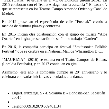
“GELTOKIA” se estrena en el VE de Donostia (dferia 2014). En
2015 colaboran con el Teatro Arriaga con la zarzuela “ El caserio”,
que se representa en los Teatros Campo Amor de Oviedo y Canal de
Madrid.
En 2015 presentan el espectáculo de calle “Fusioak” creado a
medida de distintas plazas y contextos.
En 2015 inician otra colaboración con el grupo de música “Alos
Quartet” en la gira-presentación de su último trabajo “Garden”.
En 2016, la compañía participa en festival “Smithsonian Folklife
Festival ” que se celebra en el National Mall de Whasington D.C..
“MAURIZIA” (2016) se estrena en el Teatro Campos de Bilbao,
(Loraldia Festibala), y en 2017 continuan en gira.
Asimismo, este año la compañía cumple su 20º aniversario y lo
celebrará con varias iniciativas vinculadas a la danza.
Lugar
Baratzategi, 5 - 4. Solairua B - Donostia-San Sebastián
20015
Teléfono
609102070|609461134