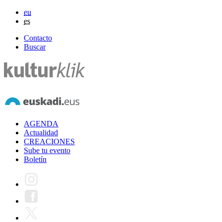
eu
es
Contacto
Buscar
AGENDA
Actualidad
CREACIONES
Sube tu evento
Boletín