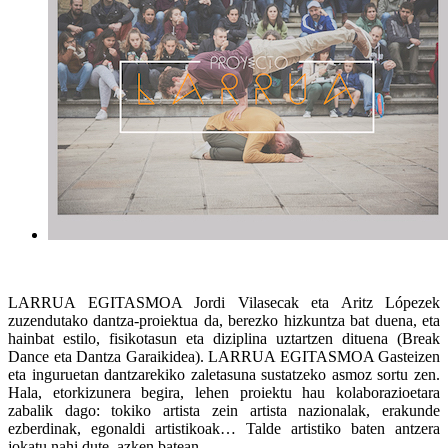
LARRUA EGITASMOA Jordi Vilasecak eta Aritz Lópezek
zuzendutako dantza-proiektua da, berezko hizkuntza bat duena, eta
hainbat estilo, fisikotasun eta diziplina uztartzen dituena (Break
Dance eta Dantza Garaikidea). LARRUA EGITASMOA Gasteizen
eta inguruetan dantzarekiko zaletasuna sustatzeko asmoz sortu zen.
Hala, etorkizunera begira, lehen proiektu hau kolaborazioetara
zabalik dago: tokiko artista zein artista nazionalak, erakunde
ezberdinak, egonaldi artistikoak… Talde artistiko baten antzera
jokatu nahi dute, azken batean.