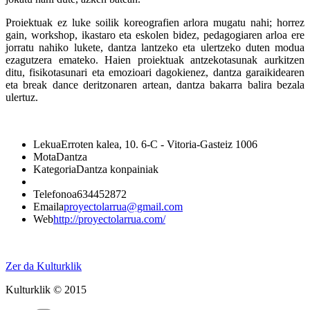
Proiektuak ez luke soilik koreografien arlora mugatu nahi; horrez
gain, workshop, ikastaro eta eskolen bidez, pedagogiaren arloa ere
jorratu nahiko lukete, dantza lantzeko eta ulertzeko duten modua
ezagutzera emateko. Haien proiektuak antzekotasunak aurkitzen
ditu, fisikotasunari eta emozioari dagokienez, dantza garaikidearen
eta break dance deritzonaren artean, dantza bakarra balira bezala
ulertuz.
Lekua
Erroten kalea, 10. 6-C - Vitoria-Gasteiz 1006
Mota
Dantza
Kategoria
Dantza konpainiak
Telefonoa
634452872
Emaila
proyectolarrua@gmail.com
Web
http://proyectolarrua.com/
Zer da Kulturklik
Kulturklik © 2015