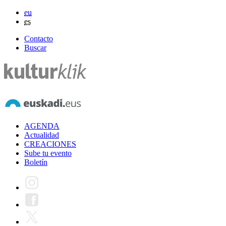
eu
es
Contacto
Buscar
AGENDA
Actualidad
CREACIONES
Sube tu evento
Boletín