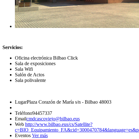
Servicios:
Oficina electrónica Bilbao Click
Sala de exposiciones
Sala Wifi
Salón de Actos
Sala polivalente
Lugar
Plaza Corazón de María s/n - Bilbao 48003
Teléfono
94457337
Email
cmdcascoviejo@bilbao.eus
Web
http://www.bilbao.eus/cs/Satellite?
c=BIO_Equipamiento_FA&cid=3000470784&language=es&p
Eventos
Ver más