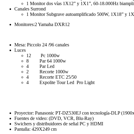
1 Monitor dos vías 1X12” y 1X1”, 60-18.000Hz biamplif
Canales Surrond
1 Monitor Subgrave autoamplificado 500W, 1X18” y 1X
Monitores:2 Yamaha DXR12
Mesa: Piccolo 24 /96 canales
Luces
12 Pc 1000w
8 Par 64 1000w
4 Par Led
2 Recorte 1000w
4 Recorte ETC 25/50
4 Expolite Tour Led Pro Light
Proyector: Panasonic PT-DZ530EJ con tecnología-DLP (1900
Fuentes de video: (DVD, VCR, Blu-Ray)
Swichers y distribuidores de señal PC y HDMI
Pantalla: 429X249 cm