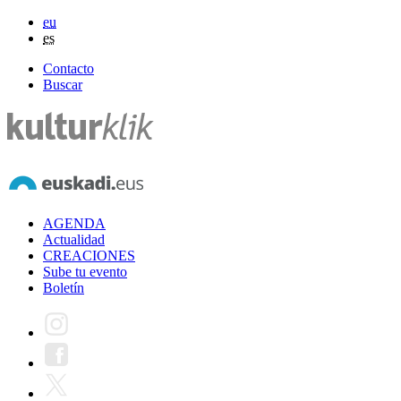
eu
es
Contacto
Buscar
AGENDA
Actualidad
CREACIONES
Sube tu evento
Boletín