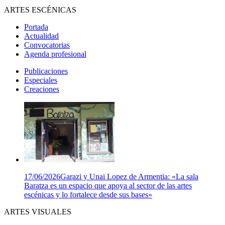
ARTES ESCÉNICAS
Portada
Actualidad
Convocatorias
Agenda profesional
Publicaciones
Especiales
Creaciones
17/06/2026
Garazi y Unai Lopez de Armentia: «La sala
Baratza es un espacio que apoya al sector de las artes
escénicas y lo fortalece desde sus bases»
ARTES VISUALES