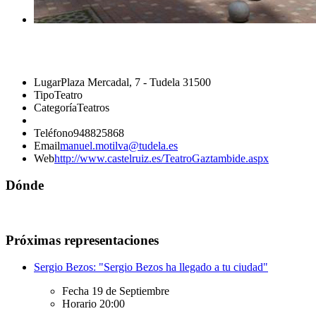
Lugar
Plaza Mercadal, 7 - Tudela 31500
Tipo
Teatro
Categoría
Teatros
Teléfono
948825868
Email
manuel.motilva@tudela.es
Web
http://www.castelruiz.es/TeatroGaztambide.aspx
Dónde
Próximas representaciones
Sergio Bezos: "Sergio Bezos ha llegado a tu ciudad"
Fecha
19 de Septiembre
Horario
20:00