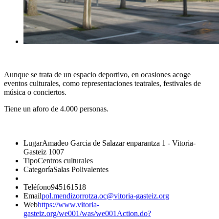
Aunque se trata de un espacio deportivo, en ocasiones acoge
eventos culturales, como representaciones teatrales, festivales de
música o conciertos.
Tiene un aforo de 4.000 personas.
Lugar
Amadeo Garcia de Salazar enparantza 1 - Vitoria-
Gasteiz 1007
Tipo
Centros culturales
Categoría
Salas Polivalentes
Teléfono
945161518
Email
pol.mendizorrotza.oc@vitoria-gasteiz.org
Web
https://www.vitoria-
gasteiz.org/we001/was/we001Action.do?