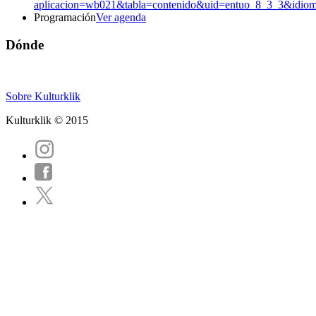
aplicacion=wb021&tabla=contenido&uid=entuo_8_3_3&idio
Programación
Ver agenda
Dónde
Sobre Kulturklik
Kulturklik © 2015