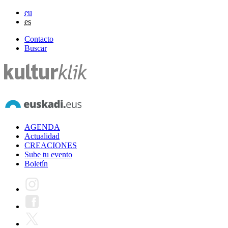
eu
es
Contacto
Buscar
AGENDA
Actualidad
CREACIONES
Sube tu evento
Boletín