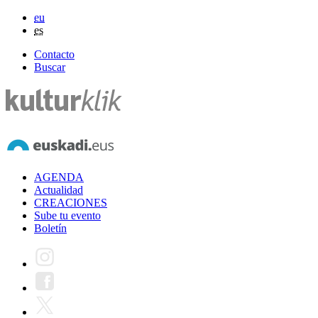
eu
es
Contacto
Buscar
AGENDA
Actualidad
CREACIONES
Sube tu evento
Boletín