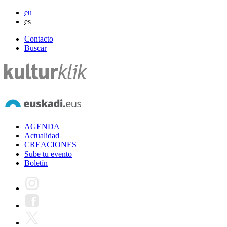
eu
es
Contacto
Buscar
AGENDA
Actualidad
CREACIONES
Sube tu evento
Boletín