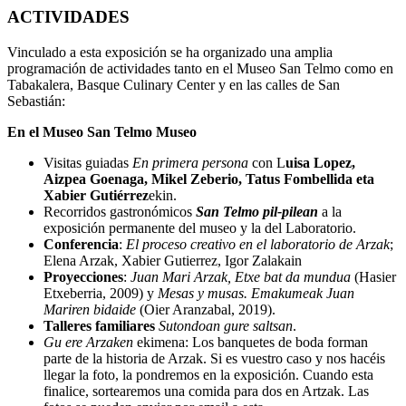
ACTIVIDADES
Vinculado a esta exposición se ha organizado una amplia
programación de actividades tanto en el Museo San Telmo como en
Tabakalera, Basque Culinary Center y en las calles de San
Sebastián:
En el Museo San Telmo Museo
Visitas guiadas
En primera persona
con L
uisa Lopez,
Aizpea Goenaga, Mikel Zeberio, Tatus Fombellida eta
Xabier Gutiérrez
ekin.
Recorridos gastronómicos
San Telmo pil-pilean
a la
exposición permanente del museo y la del Laboratorio.
Conferencia
:
El proceso creativo en el laboratorio de Arzak
;
Elena Arzak, Xabier Gutierrez, Igor Zalakain
Proyecciones
:
Juan Mari Arzak, Etxe bat da mundua
(Hasier
Etxeberria, 2009) y
Mesas y musas. Emakumeak Juan
Mariren bidaide
(Oier Aranzabal, 2019).
Talleres familiares
Sutondoan gure saltsan
.
Gu ere Arzaken
ekimena: Los banquetes de boda forman
parte de la historia de Arzak. Si es vuestro caso y nos hacéis
llegar la foto, la pondremos en la exposición. Cuando esta
finalice, sortearemos una comida para dos en Artzak. Las