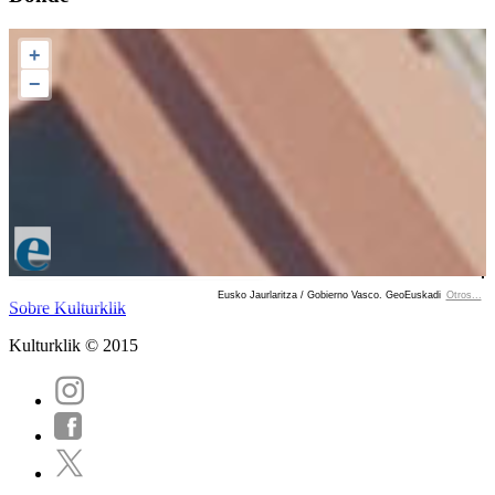
+
−
Eusko Jaurlaritza / Gobierno Vasco. GeoEuskadi
Otros...
Ver localización en GoogleMaps
Sobre Kulturklik
Kulturklik © 2015