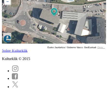
−
Eusko Jaurlaritza / Gobierno Vasco. GeoEuskadi
Otros...
Ver localización en GoogleMaps
Sobre Kulturklik
Kulturklik © 2015