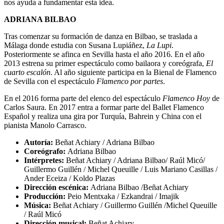
nos ayuda a fundamentar esta idea.
ADRIANA BILBAO
Tras comenzar su formación de danza en Bilbao, se traslada a
Málaga donde estudia con Susana Lupiáñez,
La Lupi
.
Posteriormente se afinca en Sevilla hasta el año 2016. En el año
2013 estrena su primer espectáculo como bailaora y coreógrafa,
El
cuarto escalón
. Al año siguiente participa en la Bienal de Flamenco
de Sevilla con el espectáculo
Flamenco por partes
.
En el 2016 forma parte del elenco del espectáculo
Flamenco Hoy
de
Carlos Saura. En 2017 entra a formar parte del Ballet Flamenco
Español y realiza una gira por Turquía, Bahrein y China con el
pianista Manolo Carrasco.
Autoría:
Beñat Achiary / Adriana Bilbao
Coreógrafo:
Adriana Bilbao
Intérpretes:
Beñat Achiary / Adriana Bilbao/ Raúl Micó/
Guillermo Guillén / Michel Queuille / Luis Mariano Casillas /
Ander Eceiza / Koldo Plazas
Dirección escénica:
Adriana Bilbao /Beñat Achiary
Producción:
Peio Mentxaka / Ezkandrai / Imajik
Música:
Beñat Achiary / Guillermo Guillén /Michel Queuille
/ Raúl Micó
Dirección musical:
Beñat Achiary