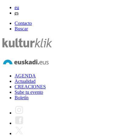
eu
es
Contacto
Buscar
AGENDA
Actualidad
CREACIONES
Sube tu evento
Boletín