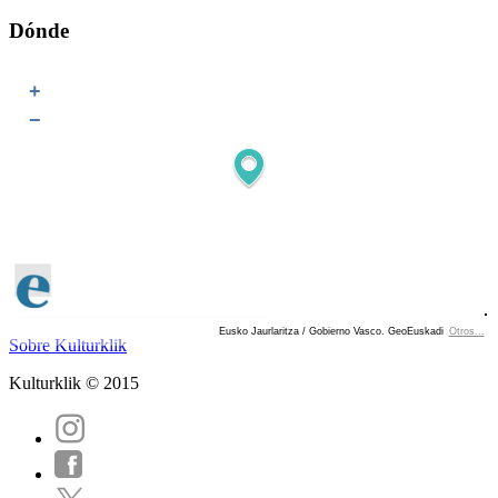
Dónde
+
−
Eusko Jaurlaritza / Gobierno Vasco. GeoEuskadi
Otros...
Ver localización en GoogleMaps
Sobre Kulturklik
Kulturklik © 2015