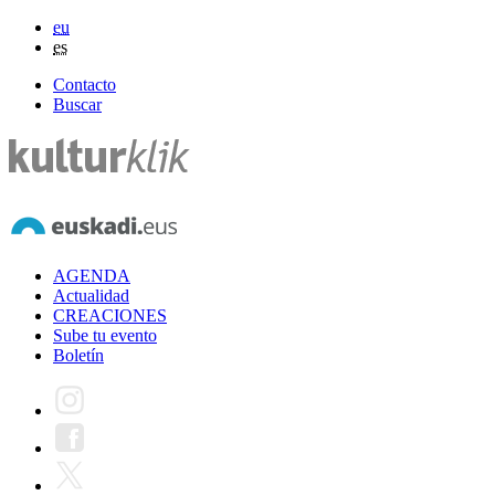
eu
es
Contacto
Buscar
AGENDA
Actualidad
CREACIONES
Sube tu evento
Boletín