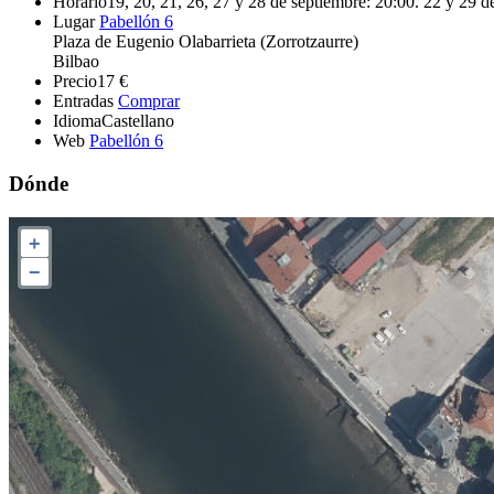
Horario
19, 20, 21, 26, 27 y 28 de septiembre: 20:00. 22 y 29 d
Lugar
Pabellón 6
Plaza de Eugenio Olabarrieta (Zorrotzaurre)
Bilbao
Precio
17 €
Entradas
Comprar
Idioma
Castellano
Web
Pabellón 6
Dónde
+
−