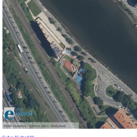
Eusko Jaurlaritza / Gobierno Vasco. GeoEuskadi
Otros...
Ver localización en GoogleMaps