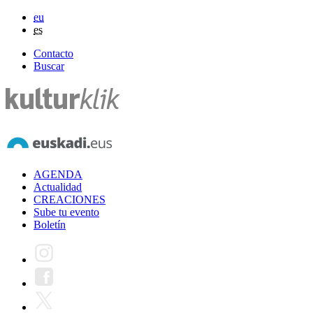
eu
es
Contacto
Buscar
AGENDA
Actualidad
CREACIONES
Sube tu evento
Boletín