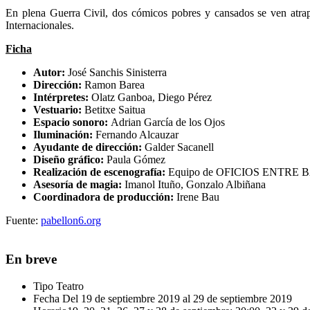
En plena Guerra Civil, dos cómicos pobres y cansados se ven atrapa
Internacionales.
Ficha
Autor:
José Sanchis Sinisterra
Dirección:
Ramon Barea
Intérpretes:
Olatz Ganboa, Diego Pérez
Vestuario:
Betitxe Saitua
Espacio sonoro:
Adrian García de los Ojos
Iluminación:
Fernando Alcauzar
Ayudante de dirección:
Galder Sacanell
Diseño gráfico:
Paula Gómez
Realización de escenografía:
Equipo de OFICIOS ENTRE
Asesoría de magia:
Imanol Ituño, Gonzalo Albiñana
Coordinadora de producción:
Irene Bau
Fuente:
pabellon6.org
En breve
Tipo
Teatro
Fecha
Del 19 de septiembre 2019 al 29 de septiembre 2019