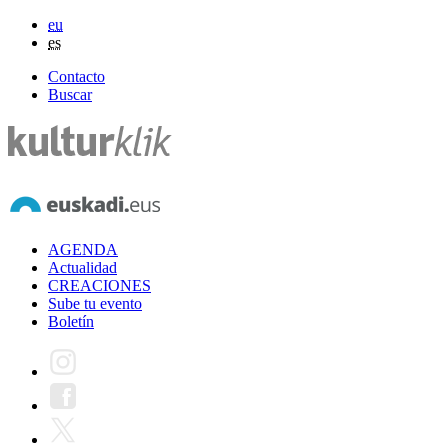
eu
es
Contacto
Buscar
AGENDA
Actualidad
CREACIONES
Sube tu evento
Boletín