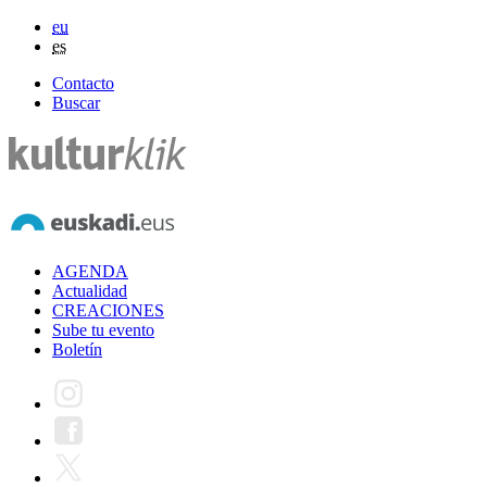
eu
es
Contacto
Buscar
AGENDA
Actualidad
CREACIONES
Sube tu evento
Boletín