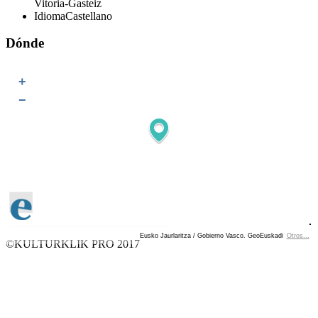
Vitoria-Gasteiz
Idioma
Castellano
Dónde
+
−
Eusko Jaurlaritza / Gobierno Vasco. GeoEuskadi
Otros...
Ver localización en GoogleMaps
©KULTURKLIK PRO 2017