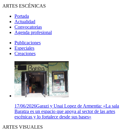
ARTES ESCÉNICAS
Portada
Actualidad
Convocatorias
Agenda profesional
Publicaciones
Especiales
Creaciones
17/06/2026
Garazi y Unai Lopez de Armentia: «La sala
Baratza es un espacio que apoya al sector de las artes
escénicas y lo fortalece desde sus bases»
ARTES VISUALES