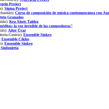
rgein Project
a):
Sigma Project
ebastián):
Curso de composición de música contemporánea con Aur
teto Granados
tián):
Kea Ahots Taldea
néditas: la voz invisible de las compositoras"
ián):
Aitor Úcar
toria-Gasteiz):
Ensemble Sinkro
:
Ensemble Ciklus
n):
Ensemble Sinkro
 Sinfonietta