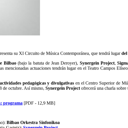
nta su XI Circuito de Música Contemporánea, que tendrá lugar
del
e Bilbao
(bajo la batuta de Jean Deroyer),
Synergein Project
,
Sigma
Las mencionadas actuaciones tendrán lugar en el Teatro Campos Elíse
 actividades pedagógicas y divulgativas
en el Centro Superior de M
8 de octubre. Así mismo,
Synergein Project
ofrecerá una charla sobre 
a: programa
[PDF - 12,9 MB]
ao):
Bilbao Orkestra Sinfonikoa
ria-Gasteiz):
Synergein Project