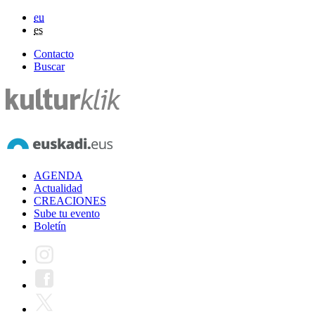
eu
es
Contacto
Buscar
AGENDA
Actualidad
CREACIONES
Sube tu evento
Boletín