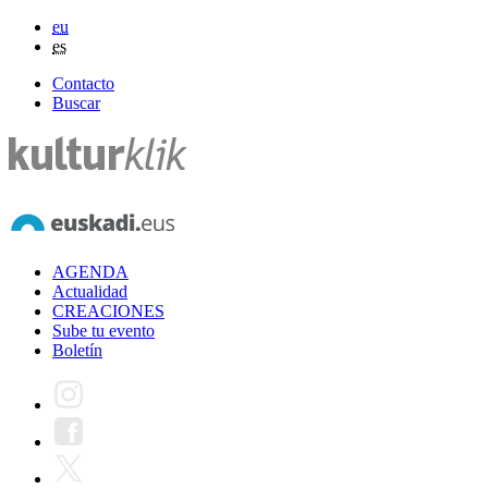
eu
es
Contacto
Buscar
AGENDA
Actualidad
CREACIONES
Sube tu evento
Boletín