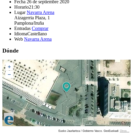
Fecha
26 de septiembre 2020
Horario
21:30
Lugar
Navarra Arena
Aizagerria Plaza, 1
Pamplona/Iruña
Entradas
Comprar
Idioma
Castellano
Web
Navarra Arena
Dónde
+
−
Eusko Jaurlaritza / Gobierno Vasco. GeoEuskadi
Otros...
Ver localización en GoogleMaps