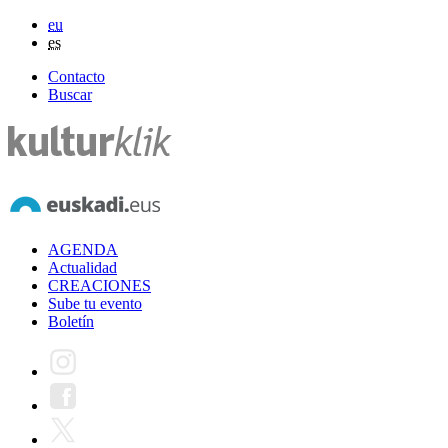
eu
es
Contacto
Buscar
AGENDA
Actualidad
CREACIONES
Sube tu evento
Boletín