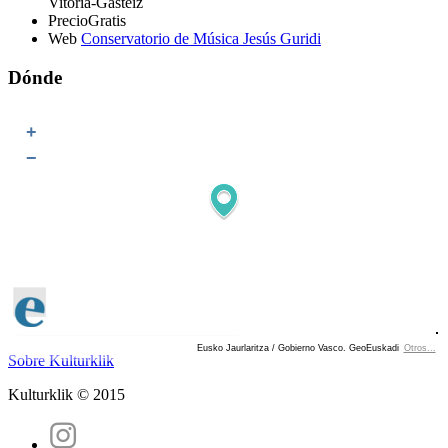
Vitoria-Gasteiz
Precio
Gratis
Web
Conservatorio de Música Jesús Guridi
Dónde
+
−
Eusko Jaurlaritza / Gobierno Vasco. GeoEuskadi
Otros...
Ver localización en GoogleMaps
Sobre Kulturklik
Kulturklik © 2015