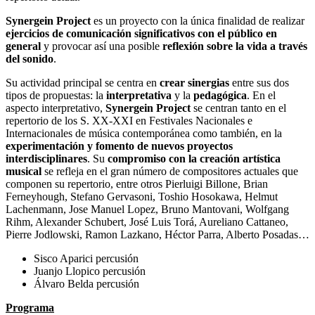
Synergein Project
es un proyecto con la única finalidad de realizar
ejercicios de comunicación significativos con el público en
general
y provocar así una posible
reflexión sobre la vida a través
del sonido
.
Su actividad principal se centra en
crear sinergias
entre sus dos
tipos de propuestas: la
interpretativa
y la
pedagógica
. En el
aspecto interpretativo,
Synergein Project
se centran tanto en el
repertorio de los S. XX-XXI en Festivales Nacionales e
Internacionales de música contemporánea como también, en la
experimentación y fomento de nuevos proyectos
interdisciplinares
. Su
compromiso con la creación artística
musical
se refleja en el gran número de compositores actuales que
componen su repertorio, entre otros Pierluigi Billone, Brian
Ferneyhough, Stefano Gervasoni, Toshio Hosokawa, Helmut
Lachenmann, Jose Manuel Lopez, Bruno Mantovani, Wolfgang
Rihm, Alexander Schubert, José Luis Torá, Aureliano Cattaneo,
Pierre Jodlowski, Ramon Lazkano, Héctor Parra, Alberto Posadas…
Sisco Aparici percusión
Juanjo Llopico percusión
Álvaro Belda percusión
Programa