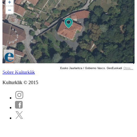
+
−
Eusko Jaurlaritza / Gobierno Vasco. GeoEuskadi
Otros...
Ver localización en GoogleMaps
Sobre Kulturklik
Kulturklik © 2015