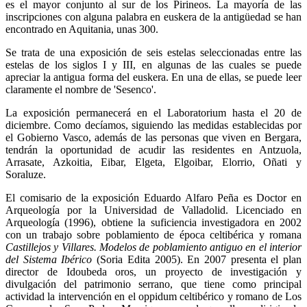
es el mayor conjunto al sur de los Pirineos. La mayoría de las
inscripciones con alguna palabra en euskera de la antigüedad se han
encontrado en Aquitania, unas 300.
Se trata de una exposición de seis estelas seleccionadas entre las
estelas de los siglos I y III, en algunas de las cuales se puede
apreciar la antigua forma del euskera. En una de ellas, se puede leer
claramente el nombre de 'Sesenco'.
La exposición permanecerá en el Laboratorium hasta el 20 de
diciembre. Como decíamos, siguiendo las medidas establecidas por
el Gobierno Vasco, además de las personas que viven en Bergara,
tendrán la oportunidad de acudir las residentes en Antzuola,
Arrasate, Azkoitia, Eibar, Elgeta, Elgoibar, Elorrio, Oñati y
Soraluze.
El comisario de la exposición Eduardo Alfaro Peña es Doctor en
Arqueología por la Universidad de Valladolid. Licenciado en
Arqueología (1996), obtiene la suficiencia investigadora en 2002
con un trabajo sobre poblamiento de época celtibérica y romana
Castillejos y Villares. Modelos de poblamiento antiguo en el interior
del Sistema Ibérico
(Soria Edita 2005). En 2007 presenta el plan
director de Idoubeda oros, un proyecto de investigación y
divulgación del patrimonio serrano, que tiene como principal
actividad la intervención en el oppidum celtibérico y romano de Los