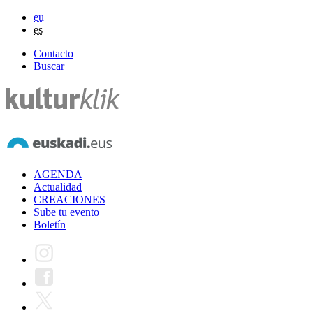
eu
es
Contacto
Buscar
AGENDA
Actualidad
CREACIONES
Sube tu evento
Boletín