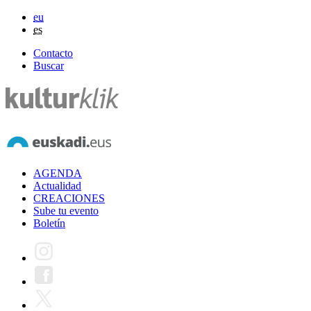
eu
es
Contacto
Buscar
AGENDA
Actualidad
CREACIONES
Sube tu evento
Boletín