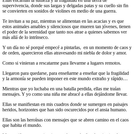
Ellas encarnan la sutileza y la fragilidad en una tierra de
supervivencia, donde sus largas y delgadas patas y su cuello sin fin
se convierten en sonidos de violines en medio de una guerra.
Te invitan a su paz, mientras se alimentan en las acacias y es que
estos animales amables y silenciosos que mueren tan jóvenes, tienen
el poder de la serenidad que tanto nos atrae a quienes sabemos ver
más allá de lo intrínseco.
Y un día no sé porqué empecé a pintarlas, en un momento de caos y
de orden, aparecieron ellas atravesando mi niebla de dolor y amor.
Como si vinieran a rescatarme para llevarme a lugares remotos.
Llegaron para quedarse, para enseñarme a enseñar que la fragilidad
y la armonía se pueden imponer en este mundo extraño y rápido…
Mientras que yo luchaba en una batalla perdida, ellas me traían
mensajes. Y yo como una niña me abracé a ellas dejándome llevar.
Ellas se manifiestan en mis cuadros donde se sumergen en paisajes
heridos, horizontes que han sido oscurecidos por el ansia humano.
Ellas son las heroínas con mensajes que se abren camino en el caos
que habita el mundo.