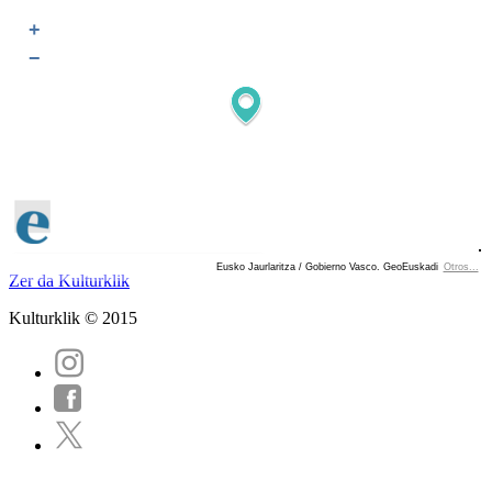
+
−
Eusko Jaurlaritza / Gobierno Vasco. GeoEuskadi
Otros...
Ver localización en GoogleMaps
Zer da Kulturklik
Kulturklik © 2015