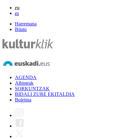
eu
es
Harremana
Bilatu
AGENDA
Albisteak
SORKUNTZAK
BIDALI ZURE EKITALDIA
Buletina