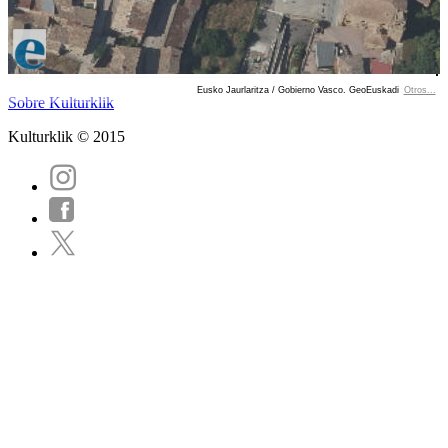
Eusko Jaurlaritza / Gobierno Vasco. GeoEuskadi
Otros...
Ver localización en GoogleMaps
Sobre Kulturklik
Kulturklik © 2015