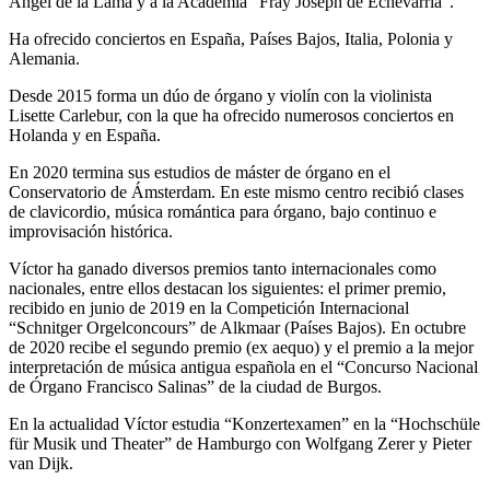
Ángel de la Lama y a la Academia "Fray Joseph de Echevarría".
Ha ofrecido conciertos en España, Países Bajos, Italia, Polonia y
Alemania.
Desde 2015 forma un dúo de órgano y violín con la violinista
Lisette Carlebur, con la que ha ofrecido numerosos conciertos en
Holanda y en España.
En 2020 termina sus estudios de máster de órgano en el
Conservatorio de Ámsterdam. En este mismo centro recibió clases
de clavicordio, música romántica para órgano, bajo continuo e
improvisación histórica.
Víctor ha ganado diversos premios tanto internacionales como
nacionales, entre ellos destacan los siguientes: el primer premio,
recibido en junio de 2019 en la Competición Internacional
“Schnitger Orgelconcours” de Alkmaar (Países Bajos). En octubre
de 2020 recibe el segundo premio (ex aequo) y el premio a la mejor
interpretación de música antigua española en el “Concurso Nacional
de Órgano Francisco Salinas” de la ciudad de Burgos.
En la actualidad Víctor estudia “Konzertexamen” en la “Hochschüle
für Musik und Theater” de Hamburgo con Wolfgang Zerer y Pieter
van Dijk.