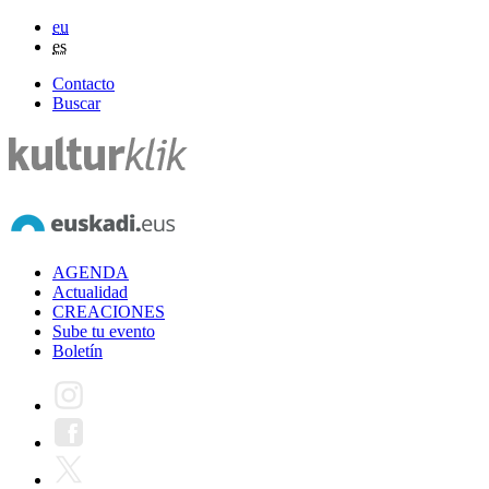
eu
es
Contacto
Buscar
AGENDA
Actualidad
CREACIONES
Sube tu evento
Boletín