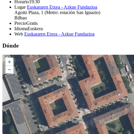
Horario
19:30
Lugar
Euskararen Etxea - Azkue Fundazioa
Agoitz Plaza, 1 (Metro: estación San Ignazio)
Bilbao
Precio
Gratis
Idioma
Euskera
Web
Euskararen Etxea - Azkue Fundazioa
Dónde
+
−