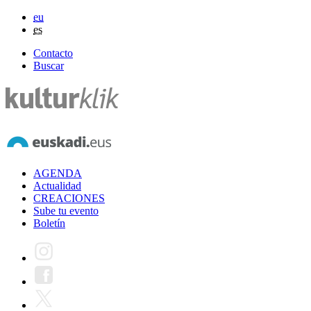
eu
es
Contacto
Buscar
AGENDA
Actualidad
CREACIONES
Sube tu evento
Boletín