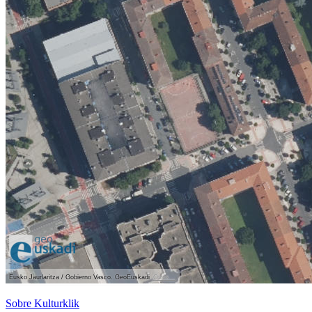
Eusko Jaurlaritza / Gobierno Vasco. GeoEuskadi
Otros...
Ver localización en GoogleMaps
Sobre Kulturklik