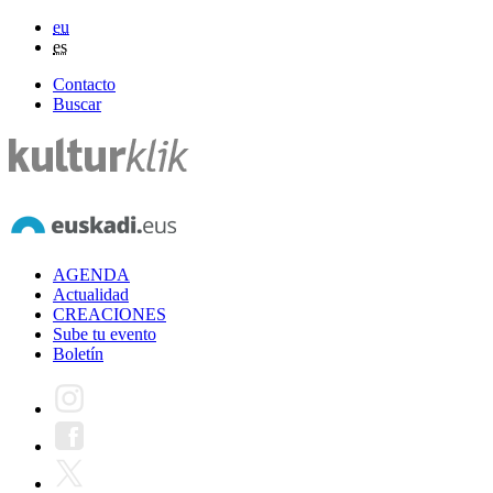
eu
es
Contacto
Buscar
AGENDA
Actualidad
CREACIONES
Sube tu evento
Boletín