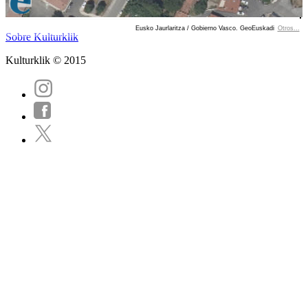
Eusko Jaurlaritza / Gobierno Vasco. GeoEuskadi
Otros...
Ver localización en GoogleMaps
Sobre Kulturklik
Kulturklik © 2015