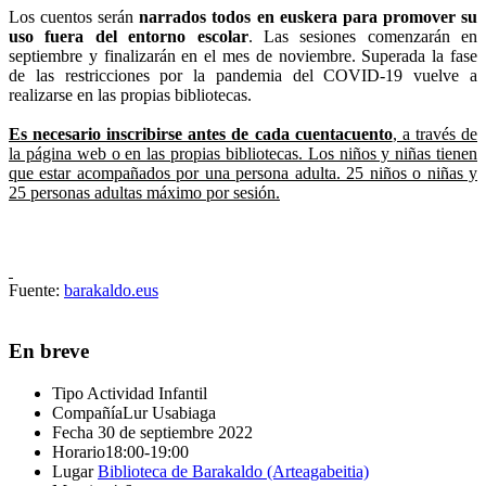
Los cuentos serán
narrados todos en euskera
para promover su
uso fuera del entorno escolar
. Las sesiones comenzarán en
septiembre y finalizarán en el mes de noviembre. Superada la fase
de las restricciones por la pandemia del COVID-19 vuelve a
realizarse en las propias bibliotecas.
Es necesario inscribirse antes de cada cuentacuento
, a través de
la página web o en las propias bibliotecas. Los niños y niñas tienen
que estar acompañados por una persona adulta. 25 niños o niñas y
25 personas adultas máximo por sesión.
Fuente:
barakaldo.eus
En breve
Tipo
Actividad Infantil
Compañía
Lur Usabiaga
Fecha
30 de septiembre 2022
Horario
18:00-19:00
Lugar
Biblioteca de Barakaldo (Arteagabeitia)