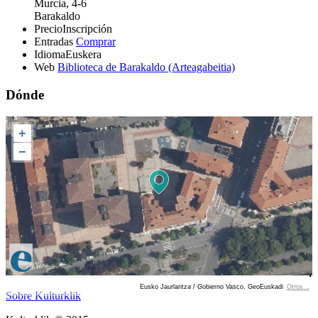
Murcia, 4-6
Barakaldo
Precio
Inscripción
Entradas
Comprar
Idioma
Euskera
Web
Biblioteca de Barakaldo (Arteagabeitia)
Dónde
+
−
Eusko Jaurlaritza / Gobierno Vasco. GeoEuskadi
Otros...
Ver localización en GoogleMaps
Sobre Kulturklik