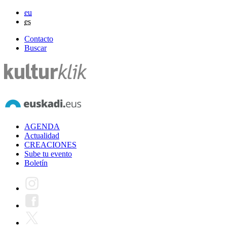
eu
es
Contacto
Buscar
AGENDA
Actualidad
CREACIONES
Sube tu evento
Boletín