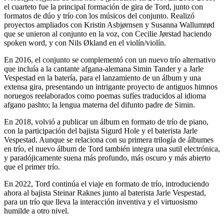
el cuarteto fue la principal formación de gira de Tord, junto con
formatos de dúo y trío con los músicos del conjunto. Realizó
proyectos ampliados con Kristin Asbjørnsen y Susanna Wallumrød
que se unieron al conjunto en la voz, con Cecilie Jørstad haciendo
spoken word, y con Nils Økland en el violín/violín.
En 2016, el conjunto se complementó con un nuevo trío alternativo
que incluía a la cantante afgana-alemana Simin Tander y a Jarle
Vespestad en la batería, para el lanzamiento de un álbum y una
extensa gira, presentando un intrigante proyecto de antiguos himnos
noruegos reelaborados como poemas sufíes traducidos al idioma
afgano pashto; la lengua materna del difunto padre de Simin.
En 2018, volvió a publicar un álbum en formato de trío de piano,
con la participación del bajista Sigurd Hole y el baterista Jarle
Vespestad. Aunque se relaciona con su primera trilogía de álbumes
en trío, el nuevo álbum de Tord también integra una sutil electrónica,
y paradójicamente suena más profundo, más oscuro y más abierto
que el primer trío.
En 2022, Tord continúa el viaje en formato de trío, introduciendo
ahora al bajista Steinar Raknes junto al baterista Jarle Vespestad,
para un trío que lleva la interacción inventiva y el virtuosismo
humilde a otro nivel.