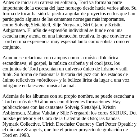
Antes de iniciar su carrera en solitario, Tord ya formaba parte
importante de la escena del jazz noruego desde hacía varios años. Su
forma de tocar ha sido la piedra angular de proyectos en los que han
participado algunas de las cantantes noruegas más importantes,
como Solveig Slettahjell, Silje Nergaard, Siri Gjære y Kristin
Asbjørnsen. El afán de expresión individual se funde con una
escucha muy atenta en una interacción creativa, lo que convierte a
Tord en una experiencia muy especial tanto como solista como en
conjunto.
Aunque se relaciona con campos como la música folclórica
escandinava, el gospel, la música caribeña y el cool jazz, los
conjuntos de Tord presentan un universo único de lirismo y sutil
funk. Su forma de fusionar la historia del jazz con los estados de
ánimo reflexivos «nórdicos» y la belleza lírica da lugar a una voz
intrigante en la escena musical actual.
Además de los álbumes con su propio nombre, se puede escuchar a
Tord en más de 30 álbumes con diferentes formaciones. Hay
publicaciones con las cantantes Solveig Slettahjell, Kristin
Asbjørnsen, Mahsa Vahdat y Silje Nergaard; los coros SKRUK, Det
norske jentekor y el Coro de la Catedral de Oslo; las bandas
Nymark Collective, Ulrich Drechsler Quartet y Carl Petter Opsahl; y
el dúo aire & angels, que fue el primer proyecto de grabación de
Tord en 1998.