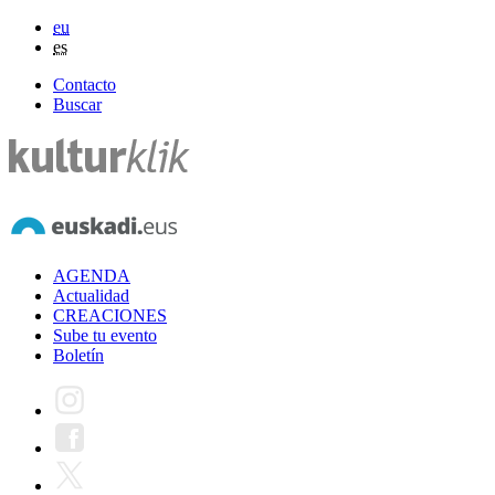
eu
es
Contacto
Buscar
AGENDA
Actualidad
CREACIONES
Sube tu evento
Boletín