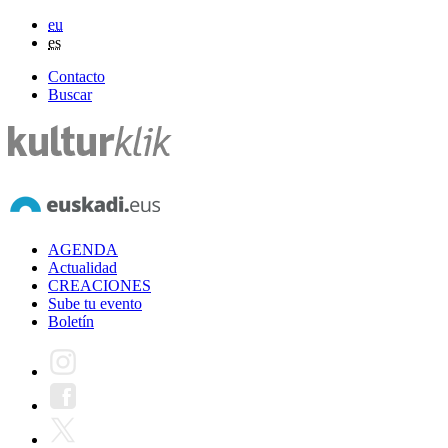
eu
es
Contacto
Buscar
AGENDA
Actualidad
CREACIONES
Sube tu evento
Boletín