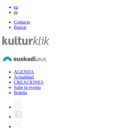
eu
es
Contacto
Buscar
AGENDA
Actualidad
CREACIONES
Sube tu evento
Boletín