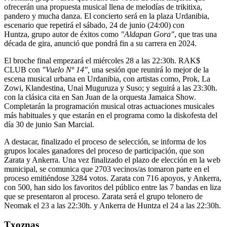
ofrecerán una propuesta musical llena de melodías de trikitixa,
pandero y mucha danza. El concierto será en la plaza Urdanibia,
escenario que repetirá el
sábado, 24 de junio (24:00) con
Huntza,
grupo autor de éxitos como
"Aldapan Gora"
, que tras una
década de gira, anunció que pondrá fin a su carrera en 2024.
El broche final empezará el miércoles 28 a las 22:30h.
RAK$
CLUB
con
"Vuelo Nº 14",
una sesión que reunirá lo mejor de la
escena musical urbana en Urdanibia, con artistas como
, Prok, La
Zowi, Klandestina, Unai Muguruza y Suso
; y seguirá a las 23:30h.
con la clásica cita en San Juan de
la orquesta Jamaica Show
.
Completarán la programación musical otras actuaciones musicales
más habituales y que estarán en el programa como la
diskofesta
del
día 30 de junio San Marcial.
A destacar, finalizado el proceso de selección, se informa de los
grupos locales ganadores del proceso de participación, que son
Zarata y Ankerra. Una vez finalizado el plazo de elección en la web
municipal, se comunica que 2703 vecinos/as tomaron parte en el
proceso emitiéndose 3284 votos.
Zarata con 716 apoyos, y Ankerra,
con 500, han sido los favoritos del público
entre las 7 bandas en liza
que se presentaron al proceso. Zarata será el grupo telonero de
Neomak el 23 a las 22:30h. y Ankerra de Huntza el 24 a las 22:30h.
Txoznas