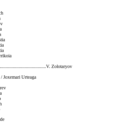
ach
a
ov
ña
a
stia
tia
tia
errikoia
...............................V. Zolotaryov
a / Joxemari Urteaga
arev
ea
o
ch
o
rde