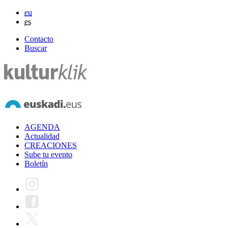
eu
es
Contacto
Buscar
AGENDA
Actualidad
CREACIONES
Sube tu evento
Boletín