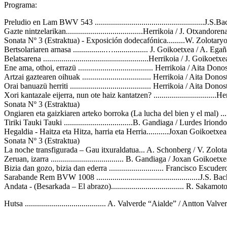
Programa:
Preludio en Lam BWV 543 ......................................................J.S.B
Gazte nintzelarikan......................................Herrikoia / J. Otxandoren
Sonata Nº 3 (Estraktua) - Exposición dodecafónica.........W. Zolotary
Bertsolariaren arnasa ................…................. J. Goikoetxea / A. Ega
Belatsarena ....................................................Herrikoia / J. Goikoetxe
Ene ama, othoi, errazü ..................................... Herrikoia / Aita Dono
Artzai gaztearen oihuak .................................. Herrikoia / Aita Donos
Orai banuazü herriti ........................................ Herrikoia / Aita Donos
Xori kantazale eijerra, nun ote haiz kantatzen? ...............................H
Sonata Nº 3 (Estraktua)
Ongiaren eta gaizkiaren arteko borroka (La lucha del bien y el mal) ...........
Tiriki Tauki Tauki ..................................B. Gandiaga / Lurdes Iriondo
Hegaldia - Haitza eta Hitza, harria eta Herria...........Joxan Goikoetxe
Sonata Nº 3 (Estraktua)
La noche transfigurada – Gau itxuraldatua... A. Schonberg / V. Zolot
Zeruan, izarra .................................... B. Gandiaga / Joxan Goikoetx
Bizia dan gozo, bizia dan ederra ........................... Francisco Escuder
Sarabande Rem BVW 1008 ...................................................J.S. Ba
Andata - (Besarkada – El abrazo).................................... R. Sakamot
Hutsa ........................................ A. Valverde “Aialde” / Antton Valve