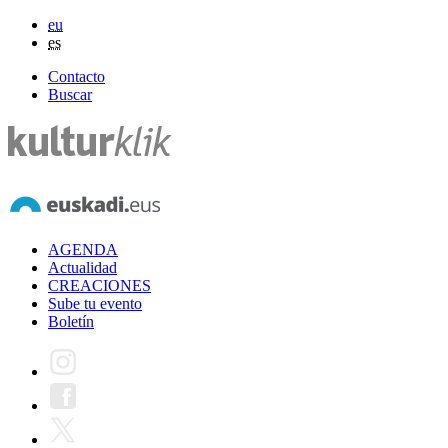
eu
es
Contacto
Buscar
AGENDA
Actualidad
CREACIONES
Sube tu evento
Boletín