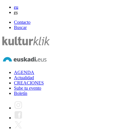
eu
es
Contacto
Buscar
AGENDA
Actualidad
CREACIONES
Sube tu evento
Boletín