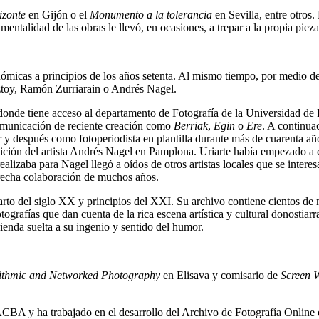
izonte
en Gijón o el
Monumento a la tolerancia
en Sevilla, entre otros.
ntalidad de las obras le llevó, en ocasiones, a trepar a la propia pieza 
nómicas a principios de los años setenta. Al mismo tiempo, por medio de
ztoy, Ramón Zurriarain o Andrés Nagel.
donde tiene acceso al departamento de Fotografía de la Universidad de B
comunicación de reciente creación como
Berriak
,
Egin
o
Ere
. A continua
y después como fotoperiodista en plantilla durante más de cuarenta años
osición del artista Andrés Nagel en Pamplona. Uriarte había empezado a
realizaba para Nagel llegó a oídos de otros artistas locales que se inter
trecha colaboración de muchos años.
 cuarto del siglo XX y principios del XXI. Su archivo contiene cientos 
otografías que dan cuenta de la rica escena artística y cultural donostia
rienda suelta a su ingenio y sentido del humor.
rithmic and Networked Photography
en Elisava y comisario de
Screen 
ACBA y ha trabajado en el desarrollo del Archivo de Fotografía Online 