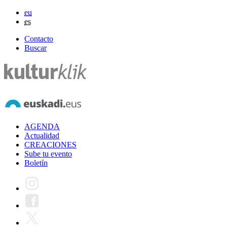
eu
es
Contacto
Buscar
AGENDA
Actualidad
CREACIONES
Sube tu evento
Boletín