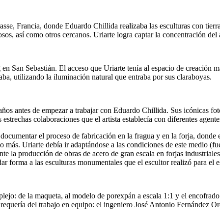
asse, Francia, donde Eduardo Chillida realizaba las esculturas con tierra
osos, así como otros cercanos. Uriarte logra captar la concentración del 
 en San Sebastián. El acceso que Uriarte tenía al espacio de creación más
aba, utilizando la iluminación natural que entraba por sus claraboyas.
ños antes de empezar a trabajar con Eduardo Chillida. Sus icónicas fot
estrechas colaboraciones que el artista establecía con diferentes agentes
a documentar el proceso de fabricación en la fragua y en la forja, dond
ás. Uriarte debía ir adaptándose a las condiciones de este medio (fueg
e la producción de obras de acero de gran escala en forjas industriales
ar forma a las esculturas monumentales que el escultor realizó para el 
lejo: de la maqueta, al modelo de porexpán a escala 1:1 y el encofrado
requería del trabajo en equipo: el ingeniero José Antonio Fernández Or