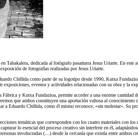
n Tabakalera, dedicada al fotógrafo pasaitarra Jesus Uriarte. En este 
posición de fotografías realizadas por Jesus Uriarte.
Eduardo Chillida como parte de su logotipo desde 1990, Kutxa Fundazi
e exposiciones, eventos y actividades relacionadas con su obra y la ex
Fábrica y Kutxa Fundazioa, permite acceder a una enorme cantidad de i
Creemos que ambos constituyen una aportación valiosa al conocimiento de
ar a Eduardo Chillida, como él mismo reconoce, «sin molestar». Su profe
ecciones temáticas que corresponden con los cuatro materiales con los qu
e capturar lo esencial del proceso creativo sin interferir en él, adaptánd
 personas involucradas (…) desde la cercanía que existía entre ambos c