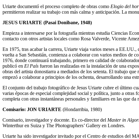
Uriarte documentó el proceso completo de obras como
Elogio del hor
permitieron realizar su trabajo con más calma y anticipación. La monume
JESUS URIARTE (Pasai Donibane, 1948)
Empieza a interesarse por la fotografía mientras estudia Ciencias Eco
contacto con otros artistas locales como Rosa Valverde, Vicente Ame
En 1975, tras acabar la carrera, Uriarte viaja varios meses a EE.UU., 
vuelta a San Sebastián, comienza a colaborar con varios medios de 
1976, donde continuará trabajando, primero en calidad de colaborador 
publicó en
El País
fueron las realizadas en la instalación de una exp
obras del artista donostiarra a mediados de los setenta. El trabajo que 
empezó a colaborar a principios de los ochenta, desarrollando una es
El conjunto del trabajo fotográfico de Jesus Uriarte cubre el último
varias épocas de especial complejidad social y política, junto a otras f
completa con otras instantáneas personales y familiares en las que da 
Comisario: JON URIARTE
(Hondarribia, 1980)
Comisario, investigador y docente. Es co-director del
Master in Algo
Winterthur en Suiza y The Photographers’ Gallery en Londres.
Uriarte ha sido investigador invitado por el Centro de estudios del M