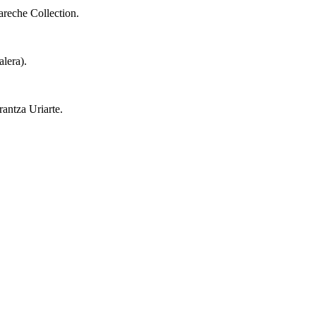
reche Collection.
alera).
antza Uriarte.