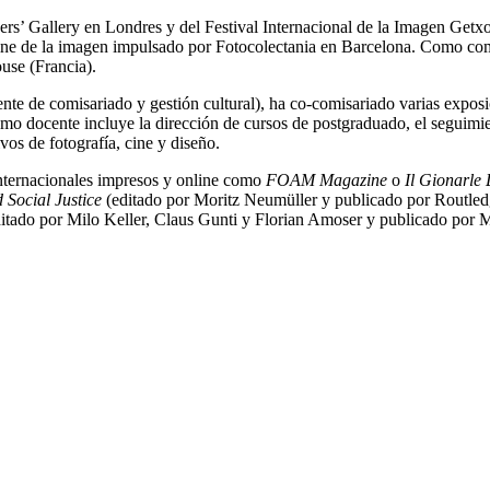
rs’ Gallery en Londres y del Festival Internacional de la Imagen Getx
ine de la imagen impulsado por Fotocolectania en Barcelona. Como com
use (Francia).
te de comisariado y gestión cultural), ha co-comisariado varias exposic
omo docente incluye la dirección de cursos de postgraduado, el seguimi
vos de fotografía, cine y diseño.
internacionales impresos y online como
FOAM Magazine
o
Il Gionarle 
 Social Justice
(editado por Moritz Neumüller y publicado por Routle
itado por Milo Keller, Claus Gunti y Florian Amoser y publicado por