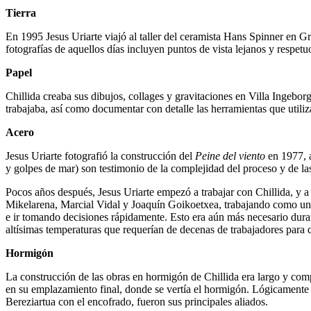
Tierra
En 1995 Jesus Uriarte viajó al taller del ceramista Hans Spinner en Gr
fotografías de aquellos días incluyen puntos de vista lejanos y respetu
Papel
Chillida creaba sus dibujos, collages y gravitaciones en Villa Ingeborg
trabajaba, así como documentar con detalle las herramientas que utiliz
Acero
Jesus Uriarte fotografió la construcción del
Peine del viento
en 1977, a
y golpes de mar) son testimonio de la complejidad del proceso y de las 
Pocos años después, Jesus Uriarte empezó a trabajar con Chillida, y 
Mikelarena, Marcial Vidal y Joaquín Goikoetxea, trabajando como uno m
e ir tomando decisiones rápidamente. Esto era aún más necesario durant
altísimas temperaturas que requerían de decenas de trabajadores para d
Hormigón
La construcción de las obras en hormigón de Chillida era largo y comp
en su emplazamiento final, donde se vertía el hormigón. Lógicamente 
Bereziartua con el encofrado, fueron sus principales aliados.