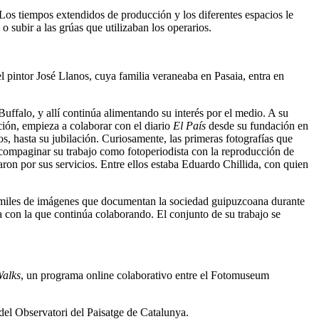
 Los tiempos extendidos de producción y los diferentes espacios le
o subir a las grúas que utilizaban los operarios.
l pintor José Llanos, cuya familia veraneaba en Pasaia, entra en
uffalo, y allí continúa alimentando su interés por el medio. A su
ción, empieza a colaborar con el diario
El País
desde su fundación en
, hasta su jubilación. Curiosamente, las primeras fotografías que
 compaginar su trabajo como fotoperiodista con la reproducción de
esaron por sus servicios. Entre ellos estaba Eduardo Chillida, con quien
de miles de imágenes que documentan la sociedad guipuzcoana durante
rra con la que continúa colaborando. El conjunto de su trabajo se
Walks
, un programa online colaborativo entre el Fotomuseum
del Observatori del Paisatge de Catalunya.