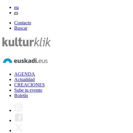
eu
es
Contacto
Buscar
AGENDA
Actualidad
CREACIONES
Sube tu evento
Boletín