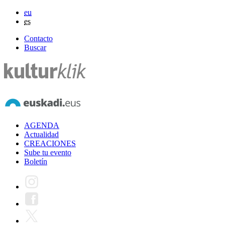
eu
es
Contacto
Buscar
AGENDA
Actualidad
CREACIONES
Sube tu evento
Boletín