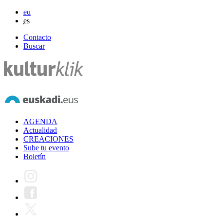
eu
es
Contacto
Buscar
AGENDA
Actualidad
CREACIONES
Sube tu evento
Boletín