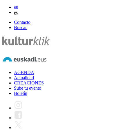
eu
es
Contacto
Buscar
AGENDA
Actualidad
CREACIONES
Sube tu evento
Boletín