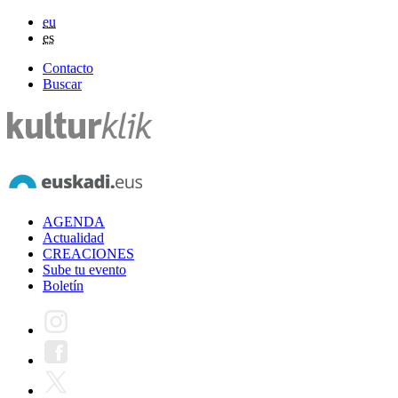
eu
es
Contacto
Buscar
AGENDA
Actualidad
CREACIONES
Sube tu evento
Boletín