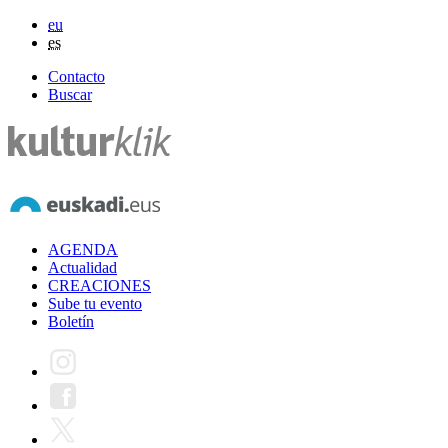
eu
es
Contacto
Buscar
AGENDA
Actualidad
CREACIONES
Sube tu evento
Boletín