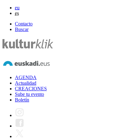
eu
es
Contacto
Buscar
AGENDA
Actualidad
CREACIONES
Sube tu evento
Boletín