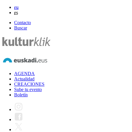
eu
es
Contacto
Buscar
AGENDA
Actualidad
CREACIONES
Sube tu evento
Boletín