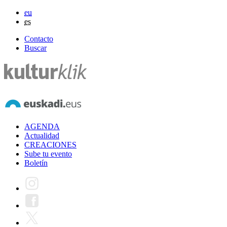
eu
es
Contacto
Buscar
AGENDA
Actualidad
CREACIONES
Sube tu evento
Boletín