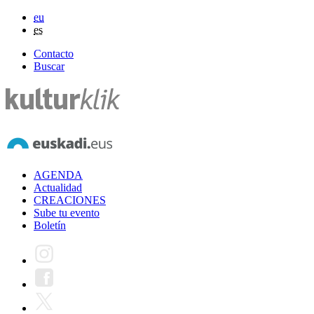
eu
es
Contacto
Buscar
AGENDA
Actualidad
CREACIONES
Sube tu evento
Boletín