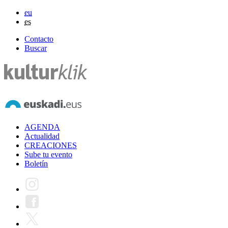
eu
es
Contacto
Buscar
AGENDA
Actualidad
CREACIONES
Sube tu evento
Boletín