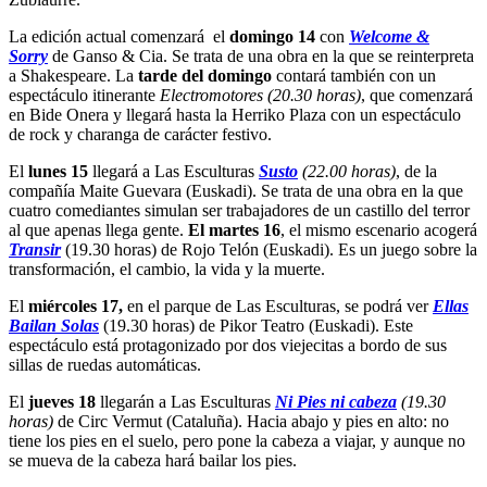
La edición actual comenzará el
domingo 14
con
Welcome &
Sorry
de Ganso & Cia. Se trata de una obra en la que se reinterpreta
a Shakespeare. La
tarde del domingo
contará también con un
espectáculo itinerante
Electromotores (20.30 horas)
, que comenzará
en Bide Onera y llegará hasta la Herriko Plaza con un espectáculo
de rock y charanga de carácter festivo.
El
lunes 15
llegará a Las Esculturas
Susto
(22.00 horas)
, de la
compañía Maite Guevara (Euskadi). Se trata de una obra en la que
cuatro comediantes simulan ser trabajadores de un castillo del terror
al que apenas llega gente.
El martes 16
, el mismo escenario acogerá
Transir
(19.30 horas) de Rojo Telón (Euskadi). Es un juego sobre la
transformación, el cambio, la vida y la muerte.
El
miércoles 17,
en el parque de Las Esculturas, se podrá ver
Ellas
Bailan Solas
(19.30 horas) de Pikor Teatro (Euskadi). Este
espectáculo está protagonizado por dos viejecitas a bordo de sus
sillas de ruedas automáticas.
El
jueves 18
llegarán a Las Esculturas
Ni Pies ni cabeza
(19.30
horas)
de Circ Vermut (Cataluña). Hacia abajo y pies en alto: no
tiene los pies en el suelo, pero pone la cabeza a viajar, y aunque no
se mueva de la cabeza hará bailar los pies.