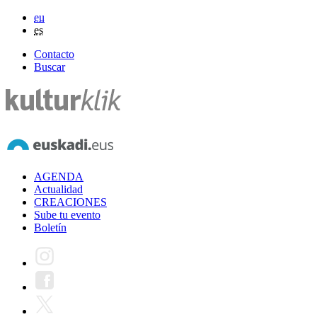
eu
es
Contacto
Buscar
AGENDA
Actualidad
CREACIONES
Sube tu evento
Boletín