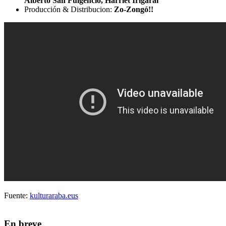
Alberto San Fulgencio, Harriet Irigarai
Producción & Distribucion:
Zo-Zongó!!
Fuente:
kulturaraba.eus
En breve