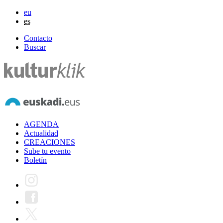
eu
es
Contacto
Buscar
AGENDA
Actualidad
CREACIONES
Sube tu evento
Boletín