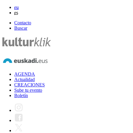
eu
es
Contacto
Buscar
AGENDA
Actualidad
CREACIONES
Sube tu evento
Boletín