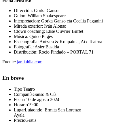
Ficha artística:
Dirección: Gorka Ganso
Guion: William Shakespeare
Interpretacion: Gorka Ganso eta Cecilia Paganini
Mirada exterior: Iván Alonso
Clown coaching: Elise Ouvrier-Buffet
Música: Quico Pugès
Escenografía: Antzara & Konpainia, Atx Teatroa
Fotografía: Asier Bastida
Distribución: Rocio Pindado – PORTAL 71
Fuente:
jaraialdia.com
En breve
Tipo
Teatro
Compañía
Ganso & Cía
Fecha
10 de agosto 2024
Horario
19:00
Lugar
Luiaondo. Ermita San Lorenzo
Ayala
Precio
Gratis