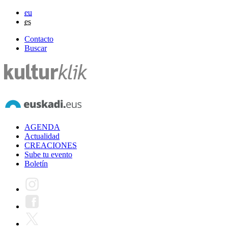
eu
es
Contacto
Buscar
AGENDA
Actualidad
CREACIONES
Sube tu evento
Boletín