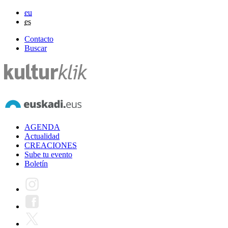
eu
es
Contacto
Buscar
AGENDA
Actualidad
CREACIONES
Sube tu evento
Boletín