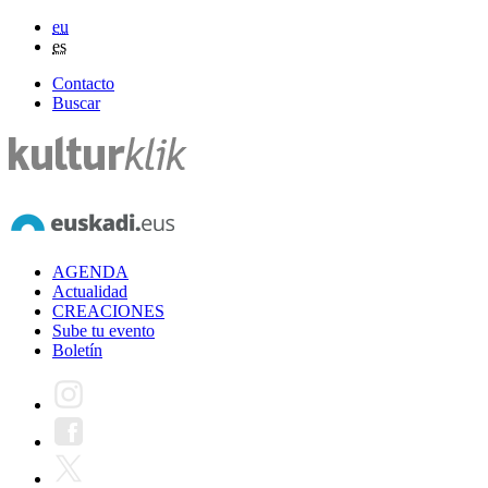
eu
es
Contacto
Buscar
AGENDA
Actualidad
CREACIONES
Sube tu evento
Boletín